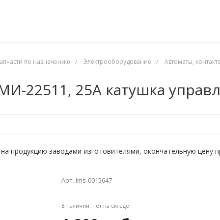
апчасти по назначению
/
Электрооборудование
/
Автоматы, контакт
И-22511, 25А катушка управл
на продукцию заводами-изготовителями, окончательную цену прос
Арт. lms-0015647
В наличии:
нет на складе