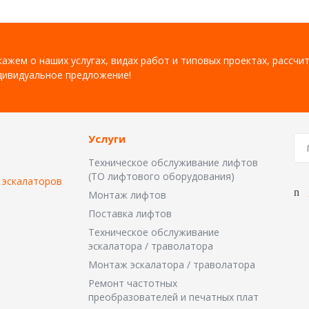
ажем о наших услугах, видах работ и типовых проектах, рассчи
дивидуальное предложение!
Услуги
Техническое обслуживание лифтов
(ТО лифтового оборудования)
 эскалаторов
Монтаж лифтов
Поставка лифтов
Техническое обслуживание
эскалатора / траволатора
Монтаж эскалатора / траволатора
Ремонт частотных
преобразователей и печатных плат