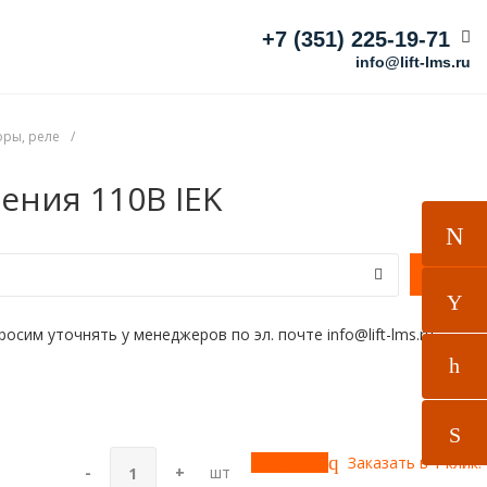
+7 (351) 225-19-71
info@lift-lms.ru
оры, реле
/
ения 110В IEK
им уточнять у менеджеров по эл. почте info@lift-lms.ru
Купить
Заказать в 1 клик!
-
+
шт