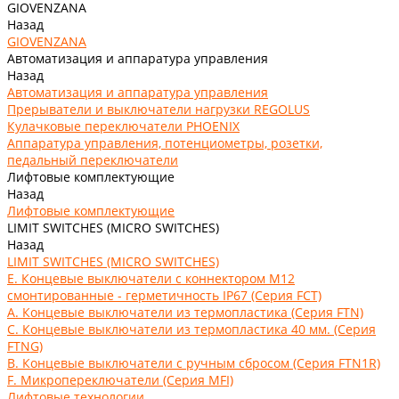
GIOVENZANA
Назад
GIOVENZANA
Автоматизация и аппаратура управления
Назад
Автоматизация и аппаратура управления
Прерыватели и выключатели нагрузки REGOLUS
Кулачковые переключатели PHOENIX
Аппаратура управления, потенциометры, розетки,
педальный переключатели
Лифтовые комплектующие
Назад
Лифтовые комплектующие
LIMIT SWITCHES (MICRO SWITCHES)
Назад
LIMIT SWITCHES (MICRO SWITCHES)
E. Концевые выключатели с коннектором M12
смонтированные - герметичность IP67 (Серия FCT)
А. Концевые выключатели из термопластика (Серия FTN)
C. Концевые выключатели из термопластика 40 мм. (Серия
FTNG)
В. Концевые выключатели с ручным сбросом (Серия FTN1R)
F. Микропереключатели (Серия MFI)
Лифтовые технологии