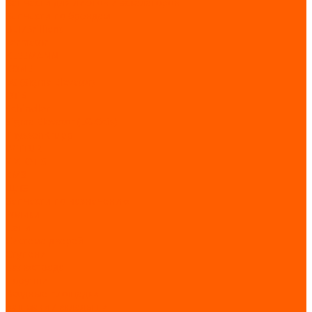
Запчасти для лифтов и эскалаторов
Запчасти по брендам
BLT/Brilliant
Fermator
KLEEMANN
KONE
LG (Sigma Elevator)
OTIS
Schindler
Sigma Elevator (LG-Otis)
ThyssenKrupp
WITTUR
XIZI OTIS
КМЗ
ЩЛЗ
Запчасти по назначению
Ролики
Цепи
Система дверей
Ступени
Балюстрада
Поручни
Входные площадки
Башмаки / вкладыши