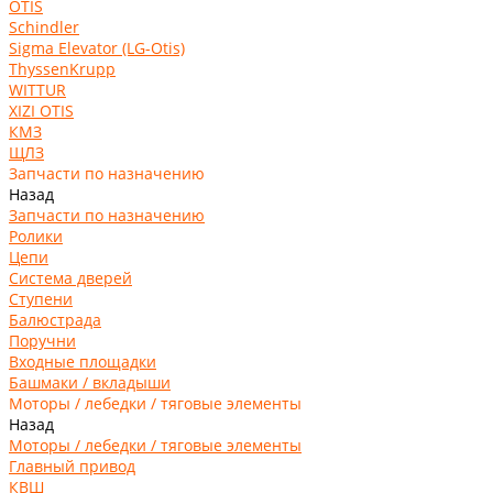
OTIS
Schindler
Sigma Elevator (LG-Otis)
ThyssenKrupp
WITTUR
XIZI OTIS
КМЗ
ЩЛЗ
Запчасти по назначению
Назад
Запчасти по назначению
Ролики
Цепи
Система дверей
Ступени
Балюстрада
Поручни
Входные площадки
Башмаки / вкладыши
Моторы / лебедки / тяговые элементы
Назад
Моторы / лебедки / тяговые элементы
Главный привод
КВШ