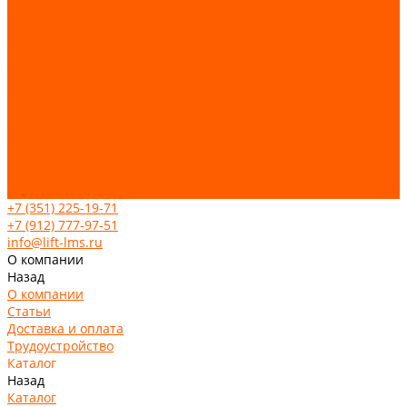
Парковочные лифтовые системы
Ремонт частотного преобразователя
Услуги
Техническое обслуживание лифтов (ТО лифтового
оборудования)
Монтаж лифтов
Поставка лифтов
Техническое обслуживание эскалатора / траволатора
Монтаж эскалатора / траволатора
Ремонт частотных преобразователей и печатных плат
Контакты
Отзывы
+7 (351) 225-19-71
+7 (912) 777-97-51
info@lift-lms.ru
О компании
Назад
О компании
Статьи
Доставка и оплата
Трудоустройство
Каталог
Назад
Каталог