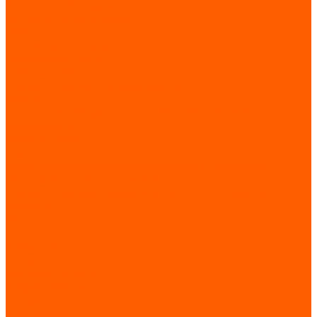
Запчасти по брендам
Запчасти по назначению
Лифты
Пассажирские лифты
Больничные лифты
Грузовые лифты
Ремонт частотного преобразователя
Услуги
Техническое обслуживание лифтов (ТО лифтового
оборудования)
Монтаж лифтов
Поставка лифтов
Техническое обслуживание эскалатора / траволатора
Монтаж эскалатора / траволатора
Ремонт частотных преобразователей и печатных плат
Контакты
Отзывы
...
О компании
Статьи
Доставка и оплата
Трудоустройство
Каталог
GIOVENZANA