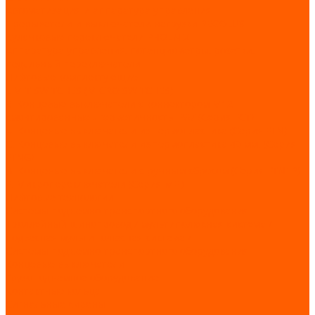
Автоматизация и аппаратура управления
Прерыватели и выключатели нагрузки REGOLUS
Кулачковые переключатели PHOENIX
Аппаратура управления, потенциометры, розетки,
педальный переключатели
Лифтовые комплектующие
LIMIT SWITCHES (MICRO SWITCHES)
E. Концевые выключатели с коннектором M12
смонтированные - герметичность IP67 (Серия FCT)
А. Концевые выключатели из термопластика (Серия FTN)
C. Концевые выключатели из термопластика 40 мм. (Серия
FTNG)
В. Концевые выключатели с ручным сбросом (Серия FTN1R)
F. Микропереключатели (Серия MFI)
Лифтовые технологии
Системы подъемно-транспортного оборудования
Троллейный шинопровод / мультиполюсная система /
подвесная мультиполюсная система /
Системы подъемно-транспортного оборудования
Концевые выключатели
Грузоподъемное оборудование
Контактные кольца
Сигнальные сирены