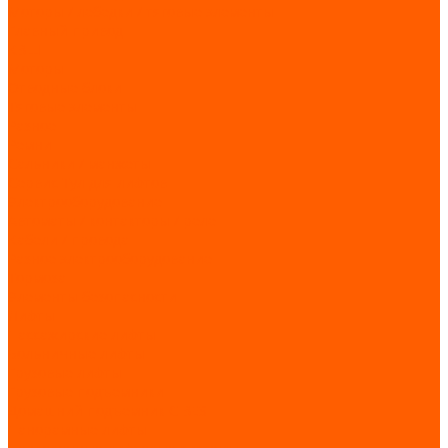
Моторы / лебедки / тяговые элементы
Главный привод
КВШ
Моторы
Отводные блоки
Тяговые элементы
Разное
Ремни
Сальники / манжеты
Сервис Тул для лифтов
Электрооборудование
Автоматы / контакторы / реле
Кабели / провода
Разное электрооборудование
Тормоза
Элементы безопасности
Лифты
Пассажирские лифты
Больничные лифты
Грузовые лифты
Грузовые подъемники
Домашний подъемник CIBES
Панорамные лифты