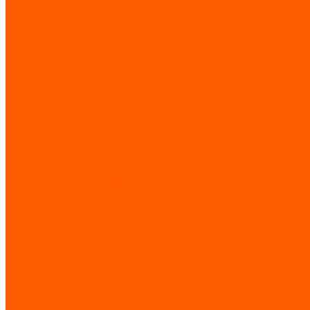
Аппаратура управления, потенциометры, розетки, педальный
Лифтовые комплектующие
LIMIT SWITCHES (MICRO SWITCHES)
E. Концевые выключатели с коннектором M12 смонтированные 
А. Концевые выключатели из термопластика (Серия FTN)
C. Концевые выключатели из термопластика 40 мм. (Серия FT
В. Концевые выключатели с ручным сбросом (Серия FTN1R)
F. Микропереключатели (Серия MFI)
Лифтовые технологии
Системы подъемно-транспортного оборудования
Троллейный шинопровод / мультиполюсная система / подвесн
Системы подъемно-транспортного оборудования
Концевые выключатели
Грузоподъемное оборудование
Контактные кольца
Сигнальные сирены
Запчасти для лифтов и эскалаторов
Запчасти по брендам
BLT/Brilliant
Fermator
KLEEMANN
KONE
LG (Sigma Elevator)