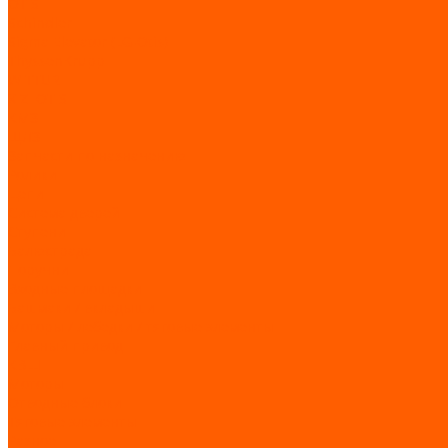
OTIS
Schindler
Sigma Elevator (LG-Otis)
ThyssenKrupp
WITTUR
XIZI OTIS
КМЗ
ЩЛЗ
Запчасти по назначению
Ролики
Цепи
Система дверей
Ступени
Балюстрада
Поручни
Входные площадки
Башмаки / вкладыши
Моторы / лебедки / тяговые элементы
Главный привод
КВШ
Моторы
Отводные блоки
Тяговые элементы
Разное