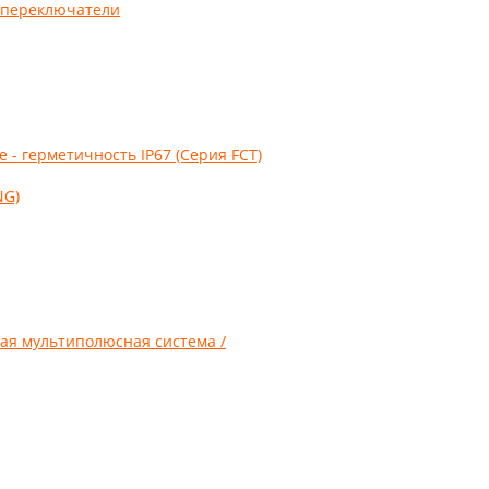
 переключатели
- герметичность IP67 (Серия FCT)
NG)
ая мультиполюсная система /