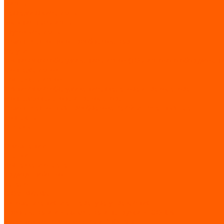
Лифты
Пассажирские лифты
Больничные лифты
Грузовые лифты
Ремонт частотного преобразователя
Услуги
Техническое обслуживание лифтов (ТО лифтового оборудовани
Монтаж лифтов
Поставка лифтов
Техническое обслуживание эскалатора / траволатора
Монтаж эскалатора / траволатора
Ремонт частотных преобразователей и печатных плат
Контакты
Отзывы
...
О компании
Статьи
Доставка и оплата
Трудоустройство
Каталог
GIOVENZANA
Автоматизация и аппаратура управления
Прерыватели и выключатели нагрузки REGOLUS
Кулачковые переключатели PHOENIX