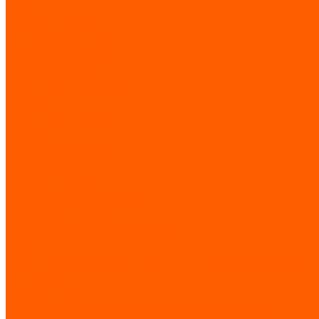
Ремни
Сальники / манжеты
Сервис Тул для лифтов
Электрооборудование
Автоматы / контакторы / реле
Кабели / провода
Разное электрооборудование
Тормоза
Элементы безопасности
Лифты
Пассажирские лифты
Больничные лифты
Грузовые лифты
Грузовые подъемники
Домашний подъемник CIBES
Панорамные лифты
Парковочные лифтовые системы
Ремонт частотного преобразователя
Услуги
Техническое обслуживание лифтов (ТО лифтового оборудовани
Монтаж лифтов
Поставка лифтов
Техническое обслуживание эскалатора / траволатора