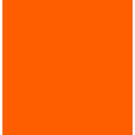
Запчасти для лифтов и эскалаторов
Запчасти по брендам
BLT/Brilliant
Fermator
KLEEMANN
KONE
LG (Sigma Elevator)
OTIS
Schindler
Sigma Elevator (LG-Otis)
ThyssenKrupp
WITTUR
XIZI OTIS
КМЗ
ЩЛЗ
Запчасти по назначению
Ролики
Цепи
Система дверей
Ступени
Балюстрада
Поручни
Входные площадки
Башмаки / вкладыши