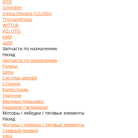
OTIS
Schindler
Sigma Elevator (LG-Otis)
ThyssenKrupp
WITTUR
XIZI OTIS
КМЗ
ЩЛЗ
Запчасти по назначению
Назад
Запчасти по назначению
Ролики
Цепи
Система дверей
Ступени
Балюстрада
Поручни
Входные площадки
Башмаки / вкладыши
Моторы / лебедки / тяговые элементы
Назад
Моторы / лебедки / тяговые элементы
Главный привод
КВШ