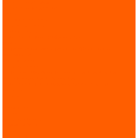
Запчасти по брендам
Запчасти по назначению
Лифты
Пассажирские лифты
Больничные лифты
Грузовые лифты
Ремонт частотного преобразователя
Услуги
Техническое обслуживание лифтов (ТО лифтового
оборудования)
Монтаж лифтов
Поставка лифтов
Техническое обслуживание эскалатора / траволатора
Монтаж эскалатора / траволатора
Ремонт частотных преобразователей и печатных плат
Контакты
Отзывы
...
О компании
Статьи
Доставка и оплата
Трудоустройство
Каталог
GIOVENZANA