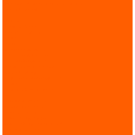
Моторы / лебедки / тяговые элементы
Главный привод
КВШ
Моторы
Отводные блоки
Тяговые элементы
Разное
Ремни
Сальники / манжеты
Сервис Тул для лифтов
Электрооборудование
Автоматы / контакторы / реле
Кабели / провода
Разное электрооборудование
Тормоза
Элементы безопасности
Лифты
Пассажирские лифты
Больничные лифты
Грузовые лифты
Грузовые подъемники
Домашний подъемник CIBES
Панорамные лифты