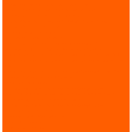
Автоматизация и аппаратура управления
Прерыватели и выключатели нагрузки REGOLUS
Кулачковые переключатели PHOENIX
Аппаратура управления, потенциометры, розетки,
педальный переключатели
Лифтовые комплектующие
LIMIT SWITCHES (MICRO SWITCHES)
E. Концевые выключатели с коннектором M12
смонтированные - герметичность IP67 (Серия FCT)
А. Концевые выключатели из термопластика (Серия FTN)
C. Концевые выключатели из термопластика 40 мм. (Серия
FTNG)
В. Концевые выключатели с ручным сбросом (Серия FTN1R)
F. Микропереключатели (Серия MFI)
Лифтовые технологии
Системы подъемно-транспортного оборудования
Троллейный шинопровод / мультиполюсная система /
подвесная мультиполюсная система /
Системы подъемно-транспортного оборудования
Концевые выключатели
Грузоподъемное оборудование
Контактные кольца
Сигнальные сирены