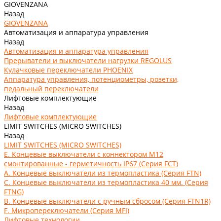
GIOVENZANA
Назад
GIOVENZANA
Автоматизация и аппаратура управления
Назад
Автоматизация и аппаратура управления
Прерыватели и выключатели нагрузки REGOLUS
Кулачковые переключатели PHOENIX
Аппаратура управления, потенциометры, розетки,
педальный переключатели
Лифтовые комплектующие
Назад
Лифтовые комплектующие
LIMIT SWITCHES (MICRO SWITCHES)
Назад
LIMIT SWITCHES (MICRO SWITCHES)
E. Концевые выключатели с коннектором M12
смонтированные - герметичность IP67 (Серия FCT)
А. Концевые выключатели из термопластика (Серия FTN)
C. Концевые выключатели из термопластика 40 мм. (Серия
FTNG)
В. Концевые выключатели с ручным сбросом (Серия FTN1R)
F. Микропереключатели (Серия MFI)
Лифтовые технологии