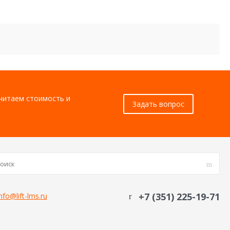
считаем стоимость и
Задать вопрос
+7 (351) 225-19-71
nfo@lift-lms.ru