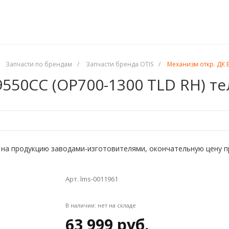
Запчасти по брендам
/
Запчасти бренда OTIS
/
Механизм откр. ДК 
550CC (OP700-1300 TLD RH) т
на продукцию заводами-изготовителями, окончательную цену прос
Арт. lms-0011961
В наличии:
нет на складе
63 999 руб.