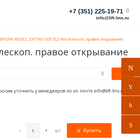
+7 (351) 225-19-71
info@lift-lms.ru
ЕВРОПА 9550CC (OP700-1300 TLD RH) телескоп. правое открывание
елескоп. правое открывание
им уточнять у менеджеров по эл. почте info@lift-lms.ru
Купить
-
+
шт