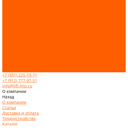
Панорамные лифты
Парковочные лифтовые системы
Ремонт частотного преобразователя
Услуги
Техническое обслуживание лифтов (ТО лифтового
оборудования)
Монтаж лифтов
Поставка лифтов
Техническое обслуживание эскалатора / траволатора
Монтаж эскалатора / траволатора
Ремонт частотных преобразователей и печатных плат
Контакты
Отзывы
+7 (351) 225-19-71
+7 (912) 777-97-51
info@lift-lms.ru
О компании
Назад
О компании
Статьи
Доставка и оплата
Трудоустройство
Каталог