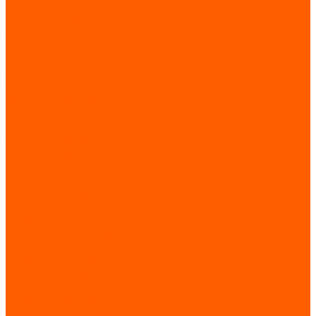
Входные площадки
Башмаки / вкладыши
Моторы / лебедки / тяговые элементы
Главный привод
КВШ
Моторы
Отводные блоки
Тяговые элементы
Разное
Ремни
Сальники / манжеты
Сервис Тул для лифтов
Электрооборудование
Автоматы / контакторы / реле
Кабели / провода
Разное электрооборудование
Тормоза
Элементы безопасности
Лифты
Пассажирские лифты
Больничные лифты
Грузовые лифты
Грузовые подъемники
Домашний подъемник CIBES