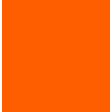
Системы подъемно-транспортного оборудования
Запчасти для лифтов и эскалаторов
Запчасти по брендам
Запчасти по назначению
Лифты
Пассажирские лифты
Больничные лифты
Грузовые лифты
Ремонт частотного преобразователя
Услуги
Техническое обслуживание лифтов (ТО лифтового
оборудования)
Монтаж лифтов
Поставка лифтов
Техническое обслуживание эскалатора / траволатора
Монтаж эскалатора / траволатора
Ремонт частотных преобразователей и печатных плат
Контакты
Отзывы
...
О компании
Статьи
Доставка и оплата
Трудоустройство