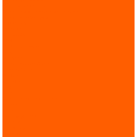
Сигнальные сирены
Запчасти для лифтов и эскалаторов
Запчасти по брендам
BLT/Brilliant
Fermator
KLEEMANN
KONE
LG (Sigma Elevator)
OTIS
Schindler
Sigma Elevator (LG-Otis)
ThyssenKrupp
WITTUR
XIZI OTIS
КМЗ
ЩЛЗ
Запчасти по назначению
Ролики
Цепи
Система дверей
Ступени
Балюстрада
Поручни