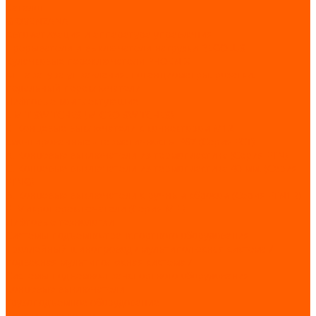
Каталог
GIOVENZANA
Автоматизация и аппаратура управления
Прерыватели и выключатели нагрузки REGOLUS
Кулачковые переключатели PHOENIX
Аппаратура управления, потенциометры, розетки,
педальный переключатели
Лифтовые комплектующие
LIMIT SWITCHES (MICRO SWITCHES)
E. Концевые выключатели с коннектором M12
смонтированные - герметичность IP67 (Серия FCT)
А. Концевые выключатели из термопластика (Серия FTN)
C. Концевые выключатели из термопластика 40 мм. (Серия
FTNG)
В. Концевые выключатели с ручным сбросом (Серия FTN1R)
F. Микропереключатели (Серия MFI)
Лифтовые технологии
Системы подъемно-транспортного оборудования
Троллейный шинопровод / мультиполюсная система /
подвесная мультиполюсная система /
Системы подъемно-транспортного оборудования
Концевые выключатели
Грузоподъемное оборудование
Контактные кольца