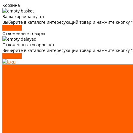
Корзина
Ваша корзина пуста
Выберите в каталоге интересующий товар и нажмите кнопку "
В каталог
Отложенные товары
Отложенных товаров нет
Выберите в каталоге интересующий товар и нажмите кнопку 
В каталог
О компании
Статьи
Доставка и оплата
Трудоустройство
Каталог
GIOVENZANA
Автоматизация и аппаратура управления
Лифтовые комплектующие
Системы подъемно-транспортного оборудования
Запчасти для лифтов и эскалаторов
Запчасти по брендам
Запчасти по назначению