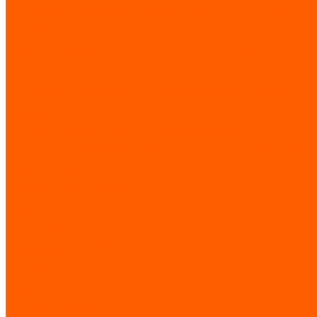
Аппаратура управления, потенциометры, розетки, педальный
Лифтовые комплектующие
LIMIT SWITCHES (MICRO SWITCHES)
E. Концевые выключатели с коннектором M12 смонтированные 
А. Концевые выключатели из термопластика (Серия FTN)
C. Концевые выключатели из термопластика 40 мм. (Серия FT
В. Концевые выключатели с ручным сбросом (Серия FTN1R)
F. Микропереключатели (Серия MFI)
Лифтовые технологии
Системы подъемно-транспортного оборудования
Троллейный шинопровод / мультиполюсная система / подвесн
Системы подъемно-транспортного оборудования
Концевые выключатели
Грузоподъемное оборудование
Контактные кольца
Сигнальные сирены
Запчасти для лифтов и эскалаторов
Запчасти по брендам
BLT/Brilliant
Fermator
KLEEMANN
KONE
LG (Sigma Elevator)