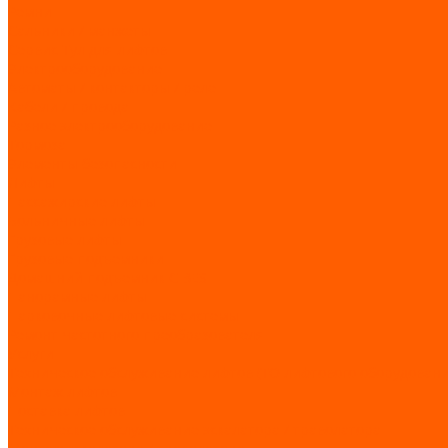
Ремни
Сальники / манжеты
Сервис Тул для лифтов
Электрооборудование
Автоматы / контакторы / реле
Кабели / провода
Разное электрооборудование
Тормоза
Элементы безопасности
Лифты
Пассажирские лифты
Больничные лифты
Грузовые лифты
Грузовые подъемники
Домашний подъемник CIBES
Панорамные лифты
Парковочные лифтовые системы
Ремонт частотного преобразователя
Услуги
Техническое обслуживание лифтов (ТО лифтового оборудовани
Монтаж лифтов
Поставка лифтов
Техническое обслуживание эскалатора / траволатора