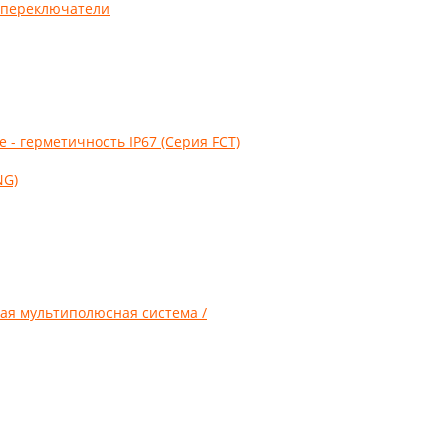
 переключатели
- герметичность IP67 (Серия FCT)
NG)
ая мультиполюсная система /