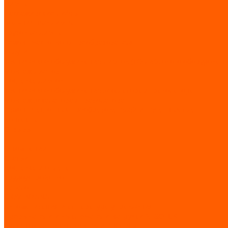
Лифты
Пассажирские лифты
Больничные лифты
Грузовые лифты
Ремонт частотного преобразователя
Услуги
Техническое обслуживание лифтов (ТО лифтового оборудовани
Монтаж лифтов
Поставка лифтов
Техническое обслуживание эскалатора / траволатора
Монтаж эскалатора / траволатора
Ремонт частотных преобразователей и печатных плат
Контакты
Отзывы
...
О компании
Статьи
Доставка и оплата
Трудоустройство
Каталог
GIOVENZANA
Автоматизация и аппаратура управления
Прерыватели и выключатели нагрузки REGOLUS
Кулачковые переключатели PHOENIX