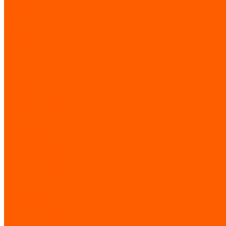
OTIS
Schindler
Sigma Elevator (LG-Otis)
ThyssenKrupp
WITTUR
XIZI OTIS
КМЗ
ЩЛЗ
Запчасти по назначению
Ролики
Цепи
Система дверей
Ступени
Балюстрада
Поручни
Входные площадки
Башмаки / вкладыши
Моторы / лебедки / тяговые элементы
Главный привод
КВШ
Моторы
Отводные блоки
Тяговые элементы
Разное