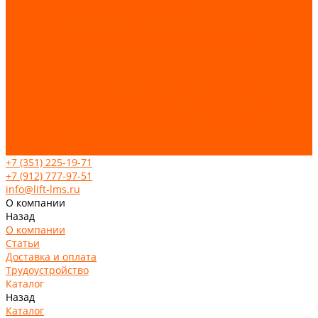
Парковочные лифтовые системы
Ремонт частотного преобразователя
Услуги
Техническое обслуживание лифтов (ТО лифтового
оборудования)
Монтаж лифтов
Поставка лифтов
Техническое обслуживание эскалатора / траволатора
Монтаж эскалатора / траволатора
Ремонт частотных преобразователей и печатных плат
Контакты
Отзывы
+7 (351) 225-19-71
+7 (912) 777-97-51
info@lift-lms.ru
О компании
Назад
О компании
Статьи
Доставка и оплата
Трудоустройство
Каталог
Назад
Каталог