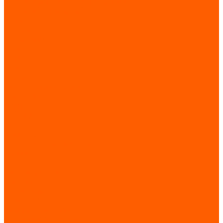
Запчасти для лифтов и эскалаторов
Запчасти по брендам
BLT/Brilliant
Fermator
KLEEMANN
KONE
LG (Sigma Elevator)
OTIS
Schindler
Sigma Elevator (LG-Otis)
ThyssenKrupp
WITTUR
XIZI OTIS
КМЗ
ЩЛЗ
Запчасти по назначению
Ролики
Цепи
Система дверей
Ступени
Балюстрада
Поручни
Входные площадки
Башмаки / вкладыши