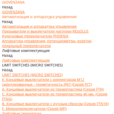
GIOVENZANA
Назад
GIOVENZANA
Автоматизация и аппаратура управления
Назад
Автоматизация и аппаратура управления
Прерыватели и выключатели нагрузки REGOLUS
Кулачковые переключатели PHOENIX
Аппаратура управления, потенциометры, розетки,
педальный переключатели
Лифтовые комплектующие
Назад
Лифтовые комплектующие
LIMIT SWITCHES (MICRO SWITCHES)
Назад
LIMIT SWITCHES (MICRO SWITCHES)
E. Концевые выключатели с коннектором M12
смонтированные - герметичность IP67 (Серия FCT)
А. Концевые выключатели из термопластика (Серия FTN)
C. Концевые выключатели из термопластика 40 мм. (Серия
FTNG)
В. Концевые выключатели с ручным сбросом (Серия FTN1R)
F. Микропереключатели (Серия MFI)
Лифтовые технологии