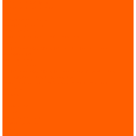
Запчасти по брендам
Запчасти по назначению
Лифты
Пассажирские лифты
Больничные лифты
Грузовые лифты
Ремонт частотного преобразователя
Услуги
Техническое обслуживание лифтов (ТО лифтового
оборудования)
Монтаж лифтов
Поставка лифтов
Техническое обслуживание эскалатора / траволатора
Монтаж эскалатора / траволатора
Ремонт частотных преобразователей и печатных плат
Контакты
Отзывы
...
О компании
Статьи
Доставка и оплата
Трудоустройство
Каталог
GIOVENZANA