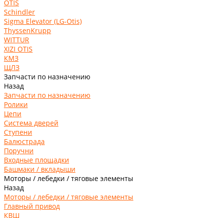
OTIS
Schindler
Sigma Elevator (LG-Otis)
ThyssenKrupp
WITTUR
XIZI OTIS
КМЗ
ЩЛЗ
Запчасти по назначению
Назад
Запчасти по назначению
Ролики
Цепи
Система дверей
Ступени
Балюстрада
Поручни
Входные площадки
Башмаки / вкладыши
Моторы / лебедки / тяговые элементы
Назад
Моторы / лебедки / тяговые элементы
Главный привод
КВШ