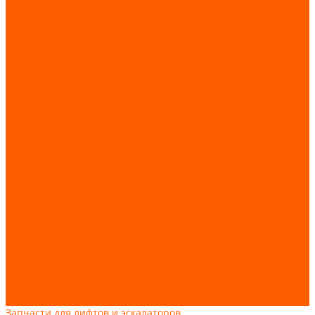
Автоматизация и аппаратура управления
Прерыватели и выключатели нагрузки REGOLUS
Кулачковые переключатели PHOENIX
Аппаратура управления, потенциометры, розетки,
педальный переключатели
Лифтовые комплектующие
LIMIT SWITCHES (MICRO SWITCHES)
E. Концевые выключатели с коннектором M12
смонтированные - герметичность IP67 (Серия FCT)
А. Концевые выключатели из термопластика (Серия FTN)
C. Концевые выключатели из термопластика 40 мм. (Серия
FTNG)
В. Концевые выключатели с ручным сбросом (Серия FTN1R)
F. Микропереключатели (Серия MFI)
Лифтовые технологии
Системы подъемно-транспортного оборудования
Троллейный шинопровод / мультиполюсная система /
подвесная мультиполюсная система /
Системы подъемно-транспортного оборудования
Концевые выключатели
Грузоподъемное оборудование
Контактные кольца
Сигнальные сирены
Запчасти для лифтов и эскалаторов