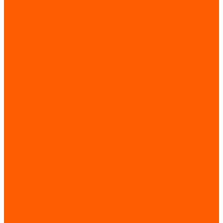
Автоматизация и аппаратура управления
Прерыватели и выключатели нагрузки REGOLUS
Кулачковые переключатели PHOENIX
Аппаратура управления, потенциометры, розетки,
педальный переключатели
Лифтовые комплектующие
LIMIT SWITCHES (MICRO SWITCHES)
E. Концевые выключатели с коннектором M12
смонтированные - герметичность IP67 (Серия FCT)
А. Концевые выключатели из термопластика (Серия FTN)
C. Концевые выключатели из термопластика 40 мм. (Серия
FTNG)
В. Концевые выключатели с ручным сбросом (Серия FTN1R)
F. Микропереключатели (Серия MFI)
Лифтовые технологии
Системы подъемно-транспортного оборудования
Троллейный шинопровод / мультиполюсная система /
подвесная мультиполюсная система /
Системы подъемно-транспортного оборудования
Концевые выключатели
Грузоподъемное оборудование
Контактные кольца
Сигнальные сирены