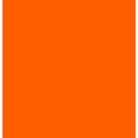
Моторы / лебедки / тяговые элементы
Главный привод
КВШ
Моторы
Отводные блоки
Тяговые элементы
Разное
Ремни
Сальники / манжеты
Сервис Тул для лифтов
Электрооборудование
Автоматы / контакторы / реле
Кабели / провода
Разное электрооборудование
Тормоза
Элементы безопасности
Лифты
Пассажирские лифты
Больничные лифты
Грузовые лифты
Грузовые подъемники
Домашний подъемник CIBES
Панорамные лифты