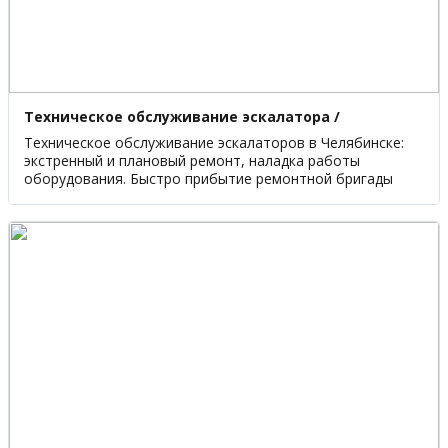
Техническое обслуживание эскалатора /
траволатора
Техническое обслуживание эскалаторов в Челябинске:
экстренный и плановый ремонт, наладка работы
оборудования. Быстро прибытие ремонтной бригады
Компания «ЛифтМонтажСервис» специализируется на ТО
эскалаторного оборудования в Челябинске. Мы
выполняем весь спектр работ, связанных с монтажом и
обслуживанием грузовых подъемников.