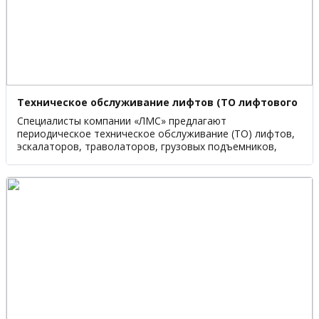
Техническое обслуживание лифтов (ТО лифтового
оборудования)
Специалисты компании «ЛМС» предлагают
периодическое техническое обслуживание (ТО) лифтов,
эскалаторов, траволаторов, грузовых подъемников,
чтобы в дальнейшем избежать простоев. В нашей
компании этим занимаются мобильные бригады
квалифицированных механиков и круглосуточная
аварийная служба.