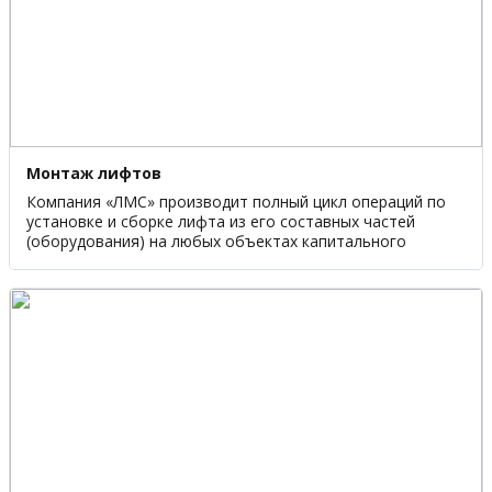
Монтаж лифтов
Компания «ЛМС» производит полный цикл операций по
установке и сборке лифта из его составных частей
(оборудования) на любых объектах капитального
строительства. Монтаж лифтового оборудования
проводят только квалифицированные специалисты. В
процессе монтажных работ наши инженеры
осуществляют постоянный надзор за качеством их
выполнения.