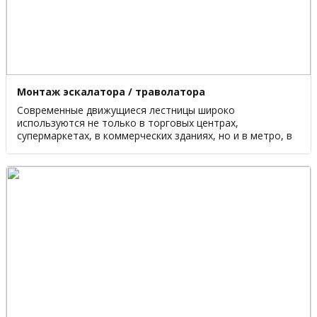
Монтаж эскалатора / траволатора
Современные движущиеся лестницы широко
используются не только в торговых центрах,
супермаркетах, в коммерческих зданиях, но и в метро, в
аэропортах, во многих других общественных местах,
поэтому так важно, чтобы они обеспечивали
безопасность при эксплуатации.