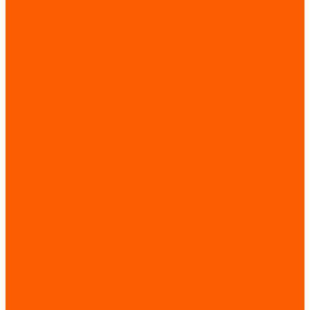
Сигнальные сирены
Запчасти для лифтов и эскалаторов
Запчасти по брендам
BLT/Brilliant
Fermator
KLEEMANN
KONE
LG (Sigma Elevator)
OTIS
Schindler
Sigma Elevator (LG-Otis)
ThyssenKrupp
WITTUR
XIZI OTIS
КМЗ
ЩЛЗ
Запчасти по назначению
Ролики
Цепи
Система дверей
Ступени
Балюстрада
Поручни
Входные площадки