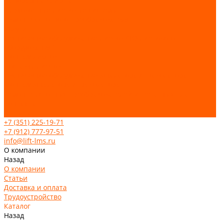
Панорамные лифты
Парковочные лифтовые системы
Ремонт частотного преобразователя
Услуги
Техническое обслуживание лифтов (ТО лифтового
оборудования)
Монтаж лифтов
Поставка лифтов
Техническое обслуживание эскалатора / траволатора
Монтаж эскалатора / траволатора
Ремонт частотных преобразователей и печатных плат
Контакты
Отзывы
+7 (351) 225-19-71
+7 (912) 777-97-51
info@lift-lms.ru
О компании
Назад
О компании
Статьи
Доставка и оплата
Трудоустройство
Каталог
Назад