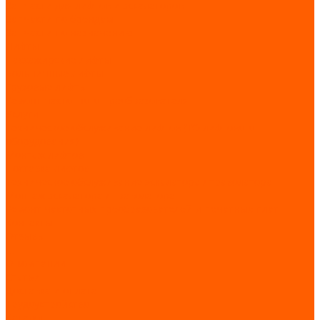
Запчасти для лифтов и эскалаторов
Запчасти по брендам
Запчасти по назначению
Лифты
Пассажирские лифты
Больничные лифты
Грузовые лифты
Ремонт частотного преобразователя
Услуги
Техническое обслуживание лифтов (ТО лифтового
оборудования)
Монтаж лифтов
Поставка лифтов
Техническое обслуживание эскалатора / траволатора
Монтаж эскалатора / траволатора
Ремонт частотных преобразователей и печатных плат
Контакты
Отзывы
...
О компании
Статьи
Доставка и оплата
Трудоустройство
Каталог