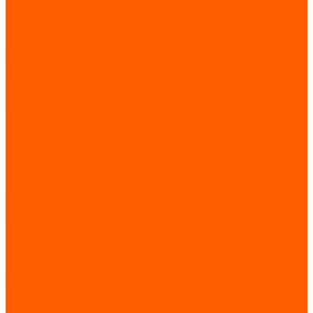
Башмаки / вкладыши
Моторы / лебедки / тяговые элементы
Главный привод
КВШ
Моторы
Отводные блоки
Тяговые элементы
Разное
Ремни
Сальники / манжеты
Сервис Тул для лифтов
Электрооборудование
Автоматы / контакторы / реле
Кабели / провода
Разное электрооборудование
Тормоза
Элементы безопасности
Лифты
Пассажирские лифты
Больничные лифты
Грузовые лифты
Грузовые подъемники
Домашний подъемник CIBES