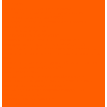
GIOVENZANA
Автоматизация и аппаратура управления
Прерыватели и выключатели нагрузки REGOLUS
Кулачковые переключатели PHOENIX
Аппаратура управления, потенциометры, розетки,
педальный переключатели
Лифтовые комплектующие
LIMIT SWITCHES (MICRO SWITCHES)
E. Концевые выключатели с коннектором M12
смонтированные - герметичность IP67 (Серия FCT)
А. Концевые выключатели из термопластика (Серия FTN)
C. Концевые выключатели из термопластика 40 мм. (Серия
FTNG)
В. Концевые выключатели с ручным сбросом (Серия FTN1R)
F. Микропереключатели (Серия MFI)
Лифтовые технологии
Системы подъемно-транспортного оборудования
Троллейный шинопровод / мультиполюсная система /
подвесная мультиполюсная система /
Системы подъемно-транспортного оборудования
Концевые выключатели
Грузоподъемное оборудование
Контактные кольца