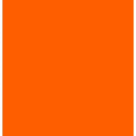
Моторы / лебедки / тяговые элементы
Главный привод
КВШ
Моторы
Отводные блоки
Тяговые элементы
Разное
Ремни
Сальники / манжеты
Сервис Тул для лифтов
Электрооборудование
Автоматы / контакторы / реле
Кабели / провода
Разное электрооборудование
Тормоза
Элементы безопасности
Лифты
Пассажирские лифты
Больничные лифты
Грузовые лифты
Грузовые подъемники
Домашний подъемник CIBES
Панорамные лифты