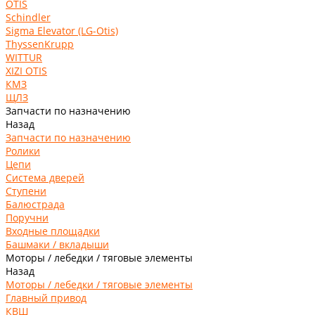
OTIS
Schindler
Sigma Elevator (LG-Otis)
ThyssenKrupp
WITTUR
XIZI OTIS
КМЗ
ЩЛЗ
Запчасти по назначению
Назад
Запчасти по назначению
Ролики
Цепи
Система дверей
Ступени
Балюстрада
Поручни
Входные площадки
Башмаки / вкладыши
Моторы / лебедки / тяговые элементы
Назад
Моторы / лебедки / тяговые элементы
Главный привод
КВШ