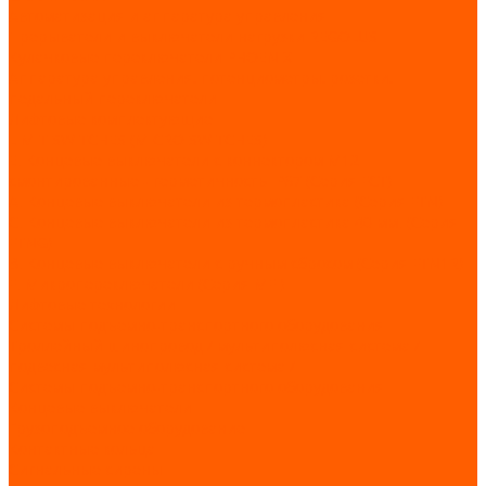
Автоматизация и аппаратура управления
Прерыватели и выключатели нагрузки REGOLUS
Кулачковые переключатели PHOENIX
Аппаратура управления, потенциометры, розетки,
педальный переключатели
Лифтовые комплектующие
LIMIT SWITCHES (MICRO SWITCHES)
E. Концевые выключатели с коннектором M12
смонтированные - герметичность IP67 (Серия FCT)
А. Концевые выключатели из термопластика (Серия FTN)
C. Концевые выключатели из термопластика 40 мм. (Серия
FTNG)
В. Концевые выключатели с ручным сбросом (Серия FTN1R)
F. Микропереключатели (Серия MFI)
Лифтовые технологии
Системы подъемно-транспортного оборудования
Троллейный шинопровод / мультиполюсная система /
подвесная мультиполюсная система /
Системы подъемно-транспортного оборудования
Концевые выключатели
Грузоподъемное оборудование
Контактные кольца
Сигнальные сирены