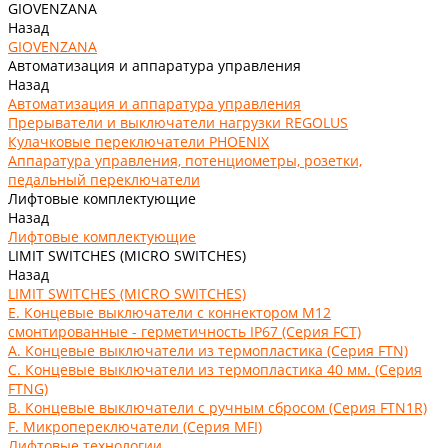
GIOVENZANA
Назад
GIOVENZANA
Автоматизация и аппаратура управления
Назад
Автоматизация и аппаратура управления
Прерыватели и выключатели нагрузки REGOLUS
Кулачковые переключатели PHOENIX
Аппаратура управления, потенциометры, розетки,
педальный переключатели
Лифтовые комплектующие
Назад
Лифтовые комплектующие
LIMIT SWITCHES (MICRO SWITCHES)
Назад
LIMIT SWITCHES (MICRO SWITCHES)
E. Концевые выключатели с коннектором M12
смонтированные - герметичность IP67 (Серия FCT)
А. Концевые выключатели из термопластика (Серия FTN)
C. Концевые выключатели из термопластика 40 мм. (Серия
FTNG)
В. Концевые выключатели с ручным сбросом (Серия FTN1R)
F. Микропереключатели (Серия MFI)
Лифтовые технологии