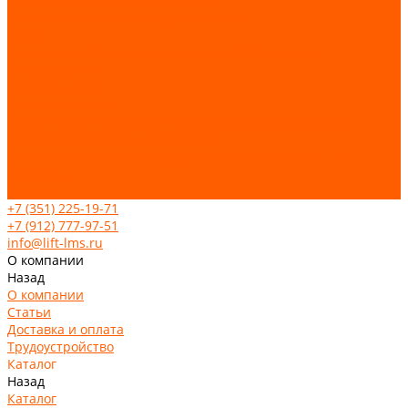
Парковочные лифтовые системы
Ремонт частотного преобразователя
Услуги
Техническое обслуживание лифтов (ТО лифтового
оборудования)
Монтаж лифтов
Поставка лифтов
Техническое обслуживание эскалатора / траволатора
Монтаж эскалатора / траволатора
Ремонт частотных преобразователей и печатных плат
Контакты
Отзывы
+7 (351) 225-19-71
+7 (912) 777-97-51
info@lift-lms.ru
О компании
Назад
О компании
Статьи
Доставка и оплата
Трудоустройство
Каталог
Назад
Каталог