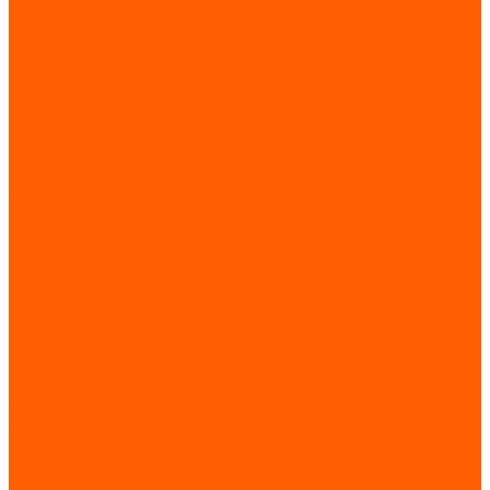
Запчасти по брендам
Запчасти по назначению
Лифты
Пассажирские лифты
Больничные лифты
Грузовые лифты
Ремонт частотного преобразователя
Услуги
Техническое обслуживание лифтов (ТО лифтового
оборудования)
Монтаж лифтов
Поставка лифтов
Техническое обслуживание эскалатора / траволатора
Монтаж эскалатора / траволатора
Ремонт частотных преобразователей и печатных плат
Контакты
Отзывы
...
О компании
Статьи
Доставка и оплата
Трудоустройство
Каталог
GIOVENZANA