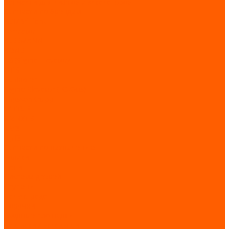
Запчасти для лифтов и эскалаторов
Запчасти по брендам
BLT/Brilliant
Fermator
KLEEMANN
KONE
LG (Sigma Elevator)
OTIS
Schindler
Sigma Elevator (LG-Otis)
ThyssenKrupp
WITTUR
XIZI OTIS
КМЗ
ЩЛЗ
Запчасти по назначению
Ролики
Цепи
Система дверей
Ступени
Балюстрада
Поручни
Входные площадки
Башмаки / вкладыши