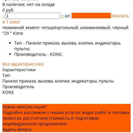
В наличии:
нет на складе
0 руб.
-
+
шт
Купить
Добавлено
Заказать
в 1 клик!
Нажимной эемент четырёхугольный, алюминиевый, чёрный
"29 " Kone
Тип - Панели приказа, вызова, кнопки, индикаторы,
пульты;
Производитель - KONE;
Все характеристики
Характеристики
Тип
Панели приказа, вызова, кнопки, индикаторы, пульты
Производитель
KONE
Нужна консультация?
Подробно расскажем о наших услугах, видах работ и типовых
проектах, рассчитаем стоимость и подготовим
индивидуальное предложение!
Задать вопрос