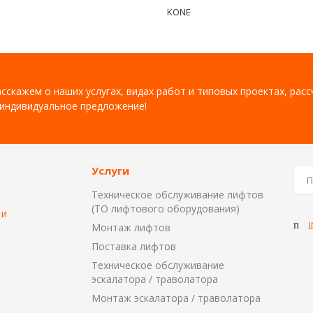
KONE
сскажем о наших услугах, видах работ и типовых проектах, рас
индивидуальное предложение!
Услуги
Техническое обслуживание лифтов
(ТО лифтового оборудования)
 и
i
Монтаж лифтов
Поставка лифтов
Техническое обслуживание
эскалатора / траволатора
Монтаж эскалатора / траволатора