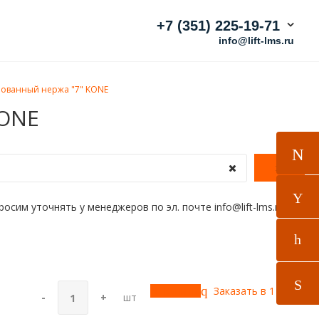
+7 (351) 225-19-71
info@lift-lms.ru
ованный нержа "7" KONE
KONE
им уточнять у менеджеров по эл. почте info@lift-lms.ru
Купить
Заказать в 1 клик!
-
+
шт