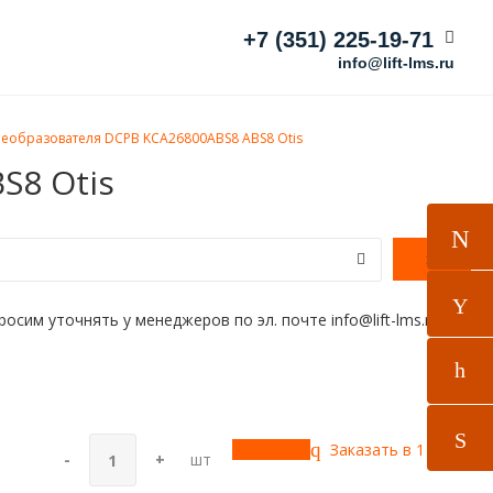
+7 (351) 225-19-71
info@lift-lms.ru
реобразователя DCPB KCA26800ABS8 ABS8 Otis
S8 Otis
им уточнять у менеджеров по эл. почте info@lift-lms.ru
Купить
Заказать в 1 клик!
-
+
шт