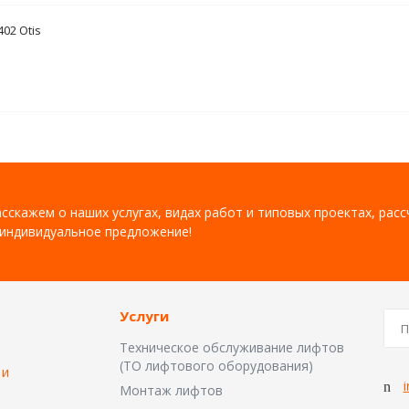
02 Otis
сскажем о наших услугах, видах работ и типовых проектах, рас
индивидуальное предложение!
Услуги
Техническое обслуживание лифтов
(ТО лифтового оборудования)
 и
i
Монтаж лифтов