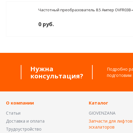
Частотный преобразователь 8.5 Ампер OVFR03B-4
0 руб.
Нужна
Подробно ра
консультация?
подготовим 
О компании
Каталог
Статьи
GIOVENZANA
Доставка и оплата
Запчасти для лифтов
эскалаторов
Трудоустройство