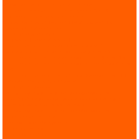
Автоматизация и аппаратура управления
Прерыватели и выключатели нагрузки REGOLUS
Кулачковые переключатели PHOENIX
Аппаратура управления, потенциометры, розетки,
педальный переключатели
Лифтовые комплектующие
LIMIT SWITCHES (MICRO SWITCHES)
E. Концевые выключатели с коннектором M12
смонтированные - герметичность IP67 (Серия FCT)
А. Концевые выключатели из термопластика (Серия FTN)
C. Концевые выключатели из термопластика 40 мм. (Серия
FTNG)
В. Концевые выключатели с ручным сбросом (Серия FTN1R)
F. Микропереключатели (Серия MFI)
Лифтовые технологии
Системы подъемно-транспортного оборудования
Троллейный шинопровод / мультиполюсная система /
подвесная мультиполюсная система /
Системы подъемно-транспортного оборудования
Концевые выключатели
Грузоподъемное оборудование
Контактные кольца
Сигнальные сирены