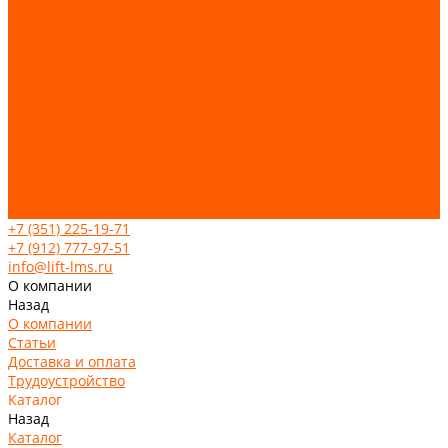
Парковочные лифтовые системы
Ремонт частотного преобразователя
Услуги
Техническое обслуживание лифтов (ТО лифтового
оборудования)
Монтаж лифтов
Поставка лифтов
Техническое обслуживание эскалатора / траволатора
Монтаж эскалатора / траволатора
Ремонт частотных преобразователей и печатных плат
Контакты
Отзывы
+7 (351) 225-19-71
+7 (912) 777-97-51
info@lift-lms.ru
О компании
Назад
О компании
Статьи
Доставка и оплата
Трудоустройство
Каталог
Назад
Каталог