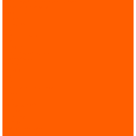
Запчасти для лифтов и эскалаторов
Запчасти по брендам
BLT/Brilliant
Fermator
KLEEMANN
KONE
LG (Sigma Elevator)
OTIS
Schindler
Sigma Elevator (LG-Otis)
ThyssenKrupp
WITTUR
XIZI OTIS
КМЗ
ЩЛЗ
Запчасти по назначению
Ролики
Цепи
Система дверей
Ступени
Балюстрада
Поручни
Входные площадки
Башмаки / вкладыши