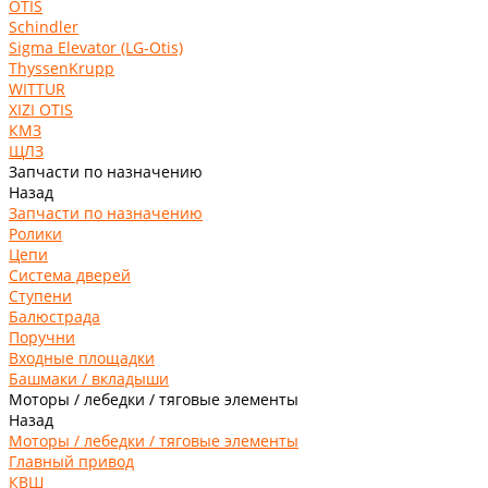
OTIS
Schindler
Sigma Elevator (LG-Otis)
ThyssenKrupp
WITTUR
XIZI OTIS
КМЗ
ЩЛЗ
Запчасти по назначению
Назад
Запчасти по назначению
Ролики
Цепи
Система дверей
Ступени
Балюстрада
Поручни
Входные площадки
Башмаки / вкладыши
Моторы / лебедки / тяговые элементы
Назад
Моторы / лебедки / тяговые элементы
Главный привод
КВШ