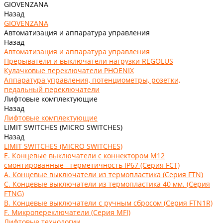
GIOVENZANA
Назад
GIOVENZANA
Автоматизация и аппаратура управления
Назад
Автоматизация и аппаратура управления
Прерыватели и выключатели нагрузки REGOLUS
Кулачковые переключатели PHOENIX
Аппаратура управления, потенциометры, розетки,
педальный переключатели
Лифтовые комплектующие
Назад
Лифтовые комплектующие
LIMIT SWITCHES (MICRO SWITCHES)
Назад
LIMIT SWITCHES (MICRO SWITCHES)
E. Концевые выключатели с коннектором M12
смонтированные - герметичность IP67 (Серия FCT)
А. Концевые выключатели из термопластика (Серия FTN)
C. Концевые выключатели из термопластика 40 мм. (Серия
FTNG)
В. Концевые выключатели с ручным сбросом (Серия FTN1R)
F. Микропереключатели (Серия MFI)
Лифтовые технологии