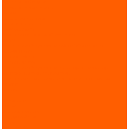
Запчасти по брендам
Запчасти по назначению
Лифты
Пассажирские лифты
Больничные лифты
Грузовые лифты
Ремонт частотного преобразователя
Услуги
Техническое обслуживание лифтов (ТО лифтового
оборудования)
Монтаж лифтов
Поставка лифтов
Техническое обслуживание эскалатора / траволатора
Монтаж эскалатора / траволатора
Ремонт частотных преобразователей и печатных плат
Контакты
Отзывы
...
О компании
Статьи
Доставка и оплата
Трудоустройство
Каталог
GIOVENZANA