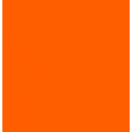
Моторы / лебедки / тяговые элементы
Главный привод
КВШ
Моторы
Отводные блоки
Тяговые элементы
Разное
Ремни
Сальники / манжеты
Сервис Тул для лифтов
Электрооборудование
Автоматы / контакторы / реле
Кабели / провода
Разное электрооборудование
Тормоза
Элементы безопасности
Лифты
Пассажирские лифты
Больничные лифты
Грузовые лифты
Грузовые подъемники
Домашний подъемник CIBES
Панорамные лифты