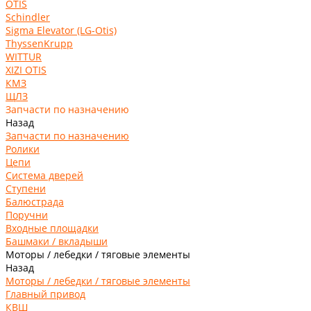
OTIS
Schindler
Sigma Elevator (LG-Otis)
ThyssenKrupp
WITTUR
XIZI OTIS
КМЗ
ЩЛЗ
Запчасти по назначению
Назад
Запчасти по назначению
Ролики
Цепи
Система дверей
Ступени
Балюстрада
Поручни
Входные площадки
Башмаки / вкладыши
Моторы / лебедки / тяговые элементы
Назад
Моторы / лебедки / тяговые элементы
Главный привод
КВШ