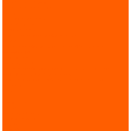
Запчасти по брендам
Запчасти по назначению
Лифты
Пассажирские лифты
Больничные лифты
Грузовые лифты
Ремонт частотного преобразователя
Услуги
Техническое обслуживание лифтов (ТО лифтового
оборудования)
Монтаж лифтов
Поставка лифтов
Техническое обслуживание эскалатора / траволатора
Монтаж эскалатора / траволатора
Ремонт частотных преобразователей и печатных плат
Контакты
Отзывы
...
О компании
Статьи
Доставка и оплата
Трудоустройство
Каталог
GIOVENZANA