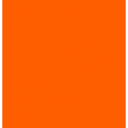
Автоматизация и аппаратура управления
Прерыватели и выключатели нагрузки REGOLUS
Кулачковые переключатели PHOENIX
Аппаратура управления, потенциометры, розетки,
педальный переключатели
Лифтовые комплектующие
LIMIT SWITCHES (MICRO SWITCHES)
E. Концевые выключатели с коннектором M12
смонтированные - герметичность IP67 (Серия FCT)
А. Концевые выключатели из термопластика (Серия FTN)
C. Концевые выключатели из термопластика 40 мм. (Серия
FTNG)
В. Концевые выключатели с ручным сбросом (Серия FTN1R)
F. Микропереключатели (Серия MFI)
Лифтовые технологии
Системы подъемно-транспортного оборудования
Троллейный шинопровод / мультиполюсная система /
подвесная мультиполюсная система /
Системы подъемно-транспортного оборудования
Концевые выключатели
Грузоподъемное оборудование
Контактные кольца
Сигнальные сирены