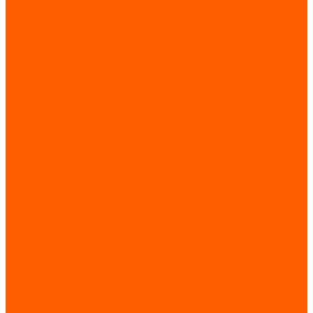
Моторы / лебедки / тяговые элементы
Главный привод
КВШ
Моторы
Отводные блоки
Тяговые элементы
Разное
Ремни
Сальники / манжеты
Сервис Тул для лифтов
Электрооборудование
Автоматы / контакторы / реле
Кабели / провода
Разное электрооборудование
Тормоза
Элементы безопасности
Лифты
Пассажирские лифты
Больничные лифты
Грузовые лифты
Грузовые подъемники
Домашний подъемник CIBES
Панорамные лифты