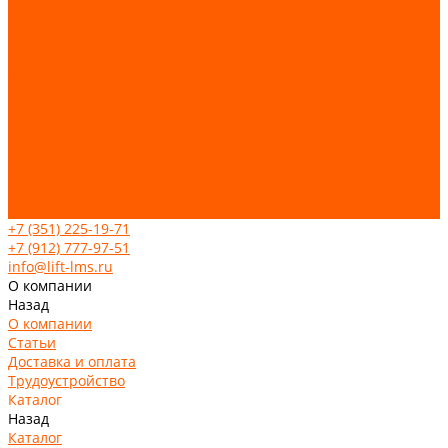
Парковочные лифтовые системы
Ремонт частотного преобразователя
Услуги
Техническое обслуживание лифтов (ТО лифтового
оборудования)
Монтаж лифтов
Поставка лифтов
Техническое обслуживание эскалатора / траволатора
Монтаж эскалатора / траволатора
Ремонт частотных преобразователей и печатных плат
Контакты
Отзывы
+7 (351) 225-19-71
+7 (912) 777-97-51
info@lift-lms.ru
О компании
Назад
О компании
Статьи
Доставка и оплата
Трудоустройство
Каталог
Назад
Каталог