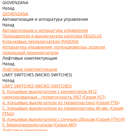
GIOVENZANA
Назад
GIOVENZANA
Автоматизация и аппаратура управления
Назад
Автоматизация и аппаратура управления
Прерыватели и выключатели нагрузки REGOLUS
Кулачковые переключатели PHOENIX
Аппаратура управления, потенциометры, розетки,
педальный переключатели
Лифтовые комплектующие
Назад
Лифтовые комплектующие
LIMIT SWITCHES (MICRO SWITCHES)
Назад
LIMIT SWITCHES (MICRO SWITCHES)
E. Концевые выключатели с коннектором M12
смонтированные - герметичность IP67 (Серия FCT)
А. Концевые выключатели из термопластика (Серия FTN)
C. Концевые выключатели из термопластика 40 мм. (Серия
FTNG)
В. Концевые выключатели с ручным сбросом (Серия FTN1R)
F. Микропереключатели (Серия MFI)
Лифтовые технологии