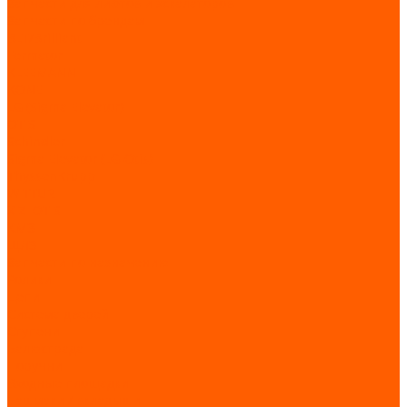
Запчасти для лифтов и эскалаторов
Запчасти по брендам
BLT/Brilliant
Fermator
KLEEMANN
KONE
LG (Sigma Elevator)
OTIS
Schindler
Sigma Elevator (LG-Otis)
ThyssenKrupp
WITTUR
XIZI OTIS
КМЗ
ЩЛЗ
Запчасти по назначению
Ролики
Цепи
Система дверей
Ступени
Балюстрада
Поручни
Входные площадки
Башмаки / вкладыши