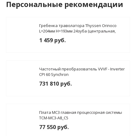
Персональные рекомендации
Гребенка траволатора Thyssen Orinoco
L=204мм H=193мм 24зуба (центральная,
левая, правая)
1 459 руб.
Частотный преобразователь VVVF - Inverter
CPI 60 Synchron
731 810 руб.
Плата MC3 главная процессорная системы
TCM-MC3-A8_C5
77 550 руб.