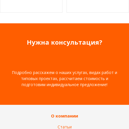
пользовании лифтом
при выборе
коттеджного лифта?
Нужна консультация?
Подробно расскажем о наших услугах, видах работ и
типовых проектах, рассчитаем стоимость и
подготовим индивидуальное предложение!
О компании
Статьи