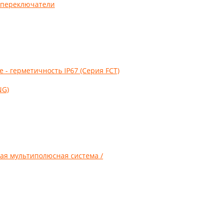
 переключатели
- герметичность IP67 (Серия FCT)
NG)
ая мультиполюсная система /