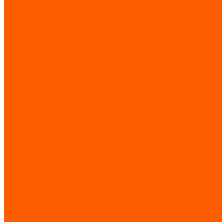
Ремни
Сальники / манжеты
Сервис Тул для лифтов
Электрооборудование
Автоматы / контакторы / реле
Кабели / провода
Разное электрооборудование
Тормоза
Элементы безопасности
Лифты
Пассажирские лифты
Больничные лифты
Грузовые лифты
Грузовые подъемники
Домашний подъемник CIBES
Панорамные лифты
Парковочные лифтовые системы
Ремонт частотного преобразователя
Услуги
Техническое обслуживание лифтов (ТО лифтового оборудовани
Монтаж лифтов
Поставка лифтов
Техническое обслуживание эскалатора / траволатора