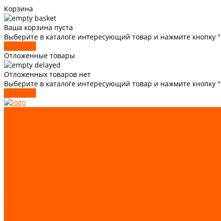
Корзина
Ваша корзина пуста
Выберите в каталоге интересующий товар и нажмите кнопку "
В каталог
Отложенные товары
Отложенных товаров нет
Выберите в каталоге интересующий товар и нажмите кнопку 
В каталог
О компании
Статьи
Доставка и оплата
Трудоустройство
Каталог
GIOVENZANA
Автоматизация и аппаратура управления
Лифтовые комплектующие
Системы подъемно-транспортного оборудования
Запчасти для лифтов и эскалаторов
Запчасти по брендам
Запчасти по назначению