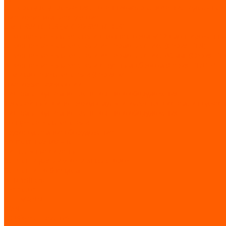
Аппаратура управления, потенциометры, розетки, педальный
Лифтовые комплектующие
LIMIT SWITCHES (MICRO SWITCHES)
E. Концевые выключатели с коннектором M12 смонтированные 
А. Концевые выключатели из термопластика (Серия FTN)
C. Концевые выключатели из термопластика 40 мм. (Серия FT
В. Концевые выключатели с ручным сбросом (Серия FTN1R)
F. Микропереключатели (Серия MFI)
Лифтовые технологии
Системы подъемно-транспортного оборудования
Троллейный шинопровод / мультиполюсная система / подвесн
Системы подъемно-транспортного оборудования
Концевые выключатели
Грузоподъемное оборудование
Контактные кольца
Сигнальные сирены
Запчасти для лифтов и эскалаторов
Запчасти по брендам
BLT/Brilliant
Fermator
KLEEMANN
KONE
LG (Sigma Elevator)