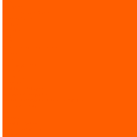
OTIS
Schindler
Sigma Elevator (LG-Otis)
ThyssenKrupp
WITTUR
XIZI OTIS
КМЗ
ЩЛЗ
Запчасти по назначению
Ролики
Цепи
Система дверей
Ступени
Балюстрада
Поручни
Входные площадки
Башмаки / вкладыши
Моторы / лебедки / тяговые элементы
Главный привод
КВШ
Моторы
Отводные блоки
Тяговые элементы
Разное