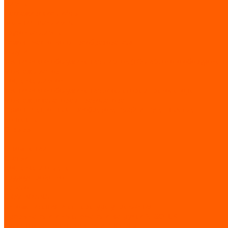
Лифты
Пассажирские лифты
Больничные лифты
Грузовые лифты
Ремонт частотного преобразователя
Услуги
Техническое обслуживание лифтов (ТО лифтового оборудовани
Монтаж лифтов
Поставка лифтов
Техническое обслуживание эскалатора / траволатора
Монтаж эскалатора / траволатора
Ремонт частотных преобразователей и печатных плат
Контакты
Отзывы
...
О компании
Статьи
Доставка и оплата
Трудоустройство
Каталог
GIOVENZANA
Автоматизация и аппаратура управления
Прерыватели и выключатели нагрузки REGOLUS
Кулачковые переключатели PHOENIX