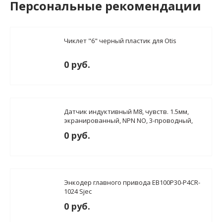
Персональные рекомендации
Чиклет "6" черный пластик для Otis
0 руб.
Датчик индуктивный M8, чувств. 1.5мм,
экранированный, NPN NO, 3-проводный,
Uпит. 12…24V DC
0 руб.
Энкодер главного привода EB100P30-P4CR-
1024 Sjec
0 руб.